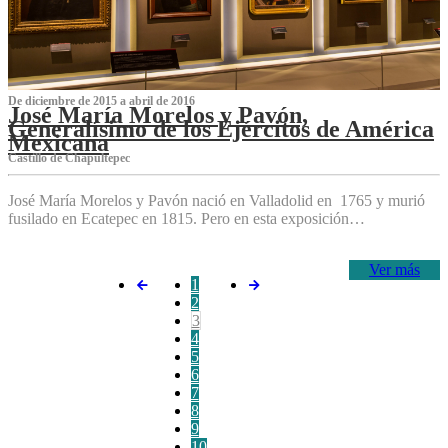
De diciembre de 2015 a abril de 2016
José María Morelos y Pavón,
Generalísimo de los Ejércitos de América
Mexicana
C‌astillo de Chapultepec
José María Morelos y Pavón nació en Valladolid en 1765 y murió
fusilado en Ecatepec en 1815. Pero en esta exposición…
Ver más
1
2
3
4
5
6
7
8
9
10