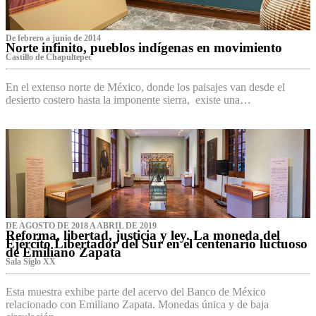
De febrero a junio de 2014
Norte infinito, pueblos indígenas en movimiento
Castillo de Chapultepec
En el extenso norte de México, donde los paisajes van desde el
desierto costero hasta la imponente sierra, existe una…
DE AGOSTO DE 2018 A ABRIL DE 2019
Reforma, libertad, justicia y ley. La moneda del
Ejército Libertador del Sur en el centenario luctuoso
de Emiliano Zapata
Sala Siglo XX
Esta muestra exhibe parte del acervo del Banco de México
relacionado con Emiliano Zapata. Monedas única y de baja