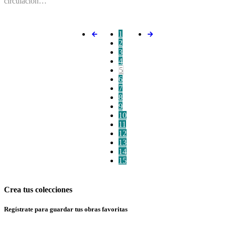
circulación…
1
2
3
4
5
6
7
8
9
10
11
12
13
14
15
Crea tus colecciones
Regístrate para guardar tus obras favoritas