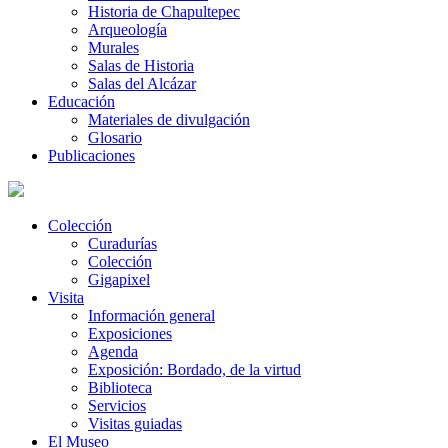
Historia de Chapultepec
Arqueología
Murales
Salas de Historia
Salas del Alcázar
Educación
Materiales de divulgación
Glosario
Publicaciones
Colección
Curadurías
Colección
Gigapixel
Visita
Información general
Exposiciones
Agenda
Exposición: Bordado, de la virtud
Biblioteca
Servicios
Visitas guiadas
El Museo