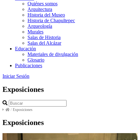
Quiénes somos
Arquitectura
Historia del Museo
Historia de Chapultepec
Arqueología
Murales
Salas de Historia
Salas del Alcázar
Educación
Materiales de divulgación
Glosario
Publicaciones
Iniciar Sesión
Exposiciones
/
Exposiciones
Exposiciones