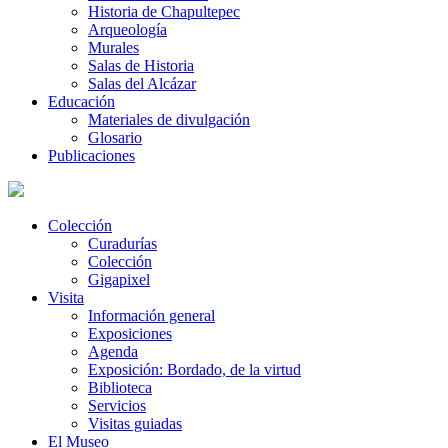
Historia de Chapultepec
Arqueología
Murales
Salas de Historia
Salas del Alcázar
Educación
Materiales de divulgación
Glosario
Publicaciones
Colección
Curadurías
Colección
Gigapixel
Visita
Información general
Exposiciones
Agenda
Exposición: Bordado, de la virtud
Biblioteca
Servicios
Visitas guiadas
El Museo