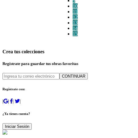
9
10
11
12
13
14
15
Crea tus colecciones
Regístrate para guardar tus obras favoritas
CONTINUAR
Regístrate con:
|
|
|
|
¿Ya tienes cuenta?
Iniciar Sesión