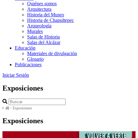
Quiénes somos
Arquitectura
Historia del Museo
Historia de Chapultepec
Arqueología
Murales
Salas de Historia
Salas del Alcázar
Educación
Materiales de divulgación
Glosario
Publicaciones
Iniciar Sesión
Exposiciones
/
Exposiciones
Exposiciones