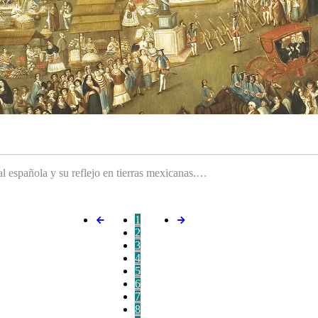
ral española y su reflejo en tierras mexicanas.…
1
2
3
4
5
6
7
8