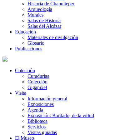
Historia de Chapultepec
Arqueología
Murales
Salas de Historia
Salas del Alcázar
Educación
Materiales de divulgación
Glosario
Publicaciones
Colección
Curadurías
Colección
Gigapixel
Visita
Información general
Exposiciones
Agenda
Exposición: Bordado, de la virtud
Biblioteca
Servicios
Visitas guiadas
El Museo