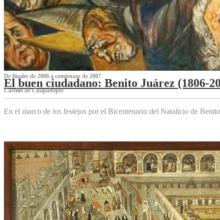
De finales de 2006 a comienzos de 2007
El buen ciudadano: Benito Juárez (1806-2
Castillo de Chapultepec
En el marco de los festejos por el Bicentenario del Natalicio de Beni