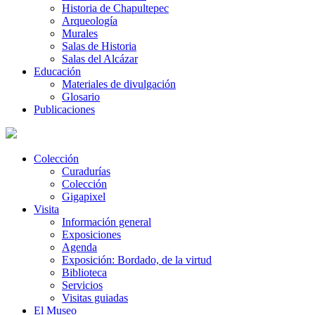
Historia de Chapultepec
Arqueología
Murales
Salas de Historia
Salas del Alcázar
Educación
Materiales de divulgación
Glosario
Publicaciones
Colección
Curadurías
Colección
Gigapixel
Visita
Información general
Exposiciones
Agenda
Exposición: Bordado, de la virtud
Biblioteca
Servicios
Visitas guiadas
El Museo