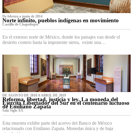
De febrero a junio de 2014
Norte infinito, pueblos indígenas en movimiento
Castillo de Chapultepec
En el extenso norte de México, donde los paisajes van desde el
desierto costero hasta la imponente sierra, existe una…
DE AGOSTO DE 2018 A ABRIL DE 2019
Reforma, libertad, justicia y ley. La moneda del
Ejército Libertador del Sur en el centenario luctuoso
de Emiliano Zapata
Sala Siglo XX
Esta muestra exhibe parte del acervo del Banco de México
relacionado con Emiliano Zapata. Monedas única y de baja