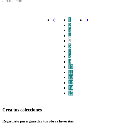
circulación…
1
2
3
4
5
6
7
8
9
10
11
12
13
14
15
Crea tus colecciones
Regístrate para guardar tus obras favoritas