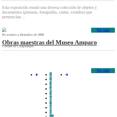
Esta exposición reunió una diversa colección de objetos y
documentos (pinturas, fotografías, cartas, vestidos) que
pertenecían…
Ver más
De octubre a diciembre de 2008
Obras maestras del Museo Amparo
Castillo de Chapultepec
‌
Ver más
1
2
3
4
5
6
7
8
9
10