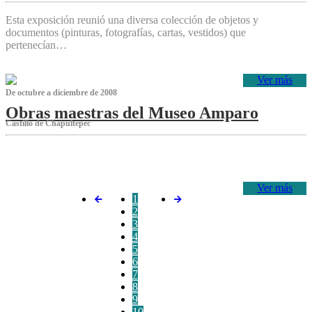
Esta exposición reunió una diversa colección de objetos y
documentos (pinturas, fotografías, cartas, vestidos) que
pertenecían…
Ver más
De octubre a diciembre de 2008
Obras maestras del Museo Amparo
Castillo de Chapultepec
‌
Ver más
1
2
3
4
5
6
7
8
9
10