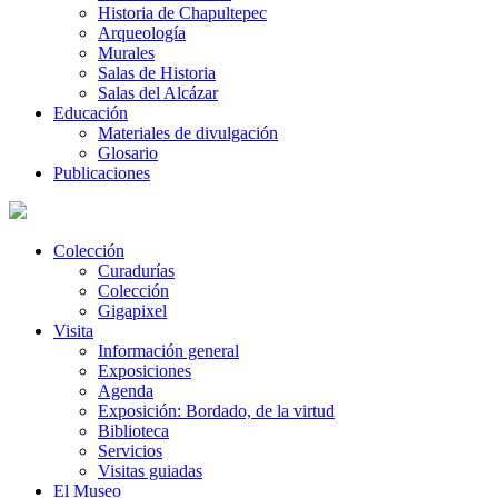
Historia de Chapultepec
Arqueología
Murales
Salas de Historia
Salas del Alcázar
Educación
Materiales de divulgación
Glosario
Publicaciones
Colección
Curadurías
Colección
Gigapixel
Visita
Información general
Exposiciones
Agenda
Exposición: Bordado, de la virtud
Biblioteca
Servicios
Visitas guiadas
El Museo