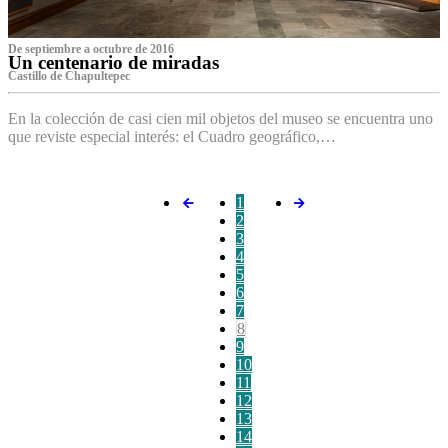
De septiembre a octubre de 2016
Un centenario de miradas
Castillo de Chapultepec
En la colección de casi cien mil objetos del museo se encuentra uno
que reviste especial interés: el Cuadro geográfico,…
1
2
3
4
5
6
7
8
9
10
11
12
13
14