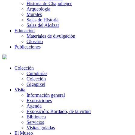
Historia de Chapultepec
Arqueología
Murales
Salas de Historia
Salas del Alcázar
Educación
Materiales de divulgación
Glosario
Publicaciones
Colección
Curadurías
Colección
Gigapixel
Visita
Información general
Exposiciones
Agenda
Exposición: Bordado, de la virtud
Biblioteca
Servicios
Visitas guiadas
El Museo