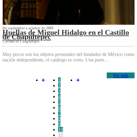
De septiembre a octubre de 2009
Huellas de Miguel Hidalgo en el Castillo
de Chapultepec
Castillo de Chapultepec
Muy pocos son los objetos personales del fundador de México como
nación independiente, el catálogo es corto. Una parte…
Ver más
1
2
3
4
5
6
7
8
9
10
11