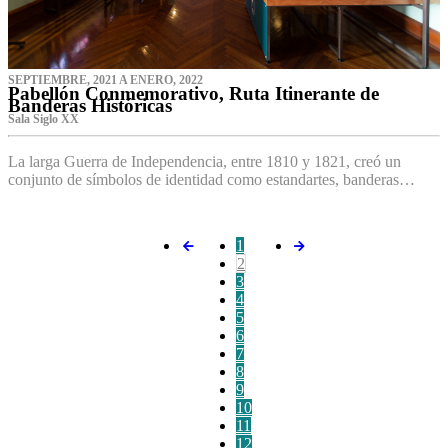
SEPTIEMBRE, 2021 A ENERO, 2022
Pabellón Conmemorativo, Ruta Itinerante de
Banderas Históricas
Sala Siglo XX
La larga Guerra de Independencia, entre 1810 y 1821, creó un
conjunto de símbolos de identidad como estandartes, banderas…
1
2
3
4
5
6
7
8
9
10
11
12