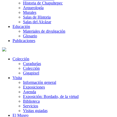
Historia de Chapultepec
Arqueología
Murales
Salas de Historia
Salas del Alcázar
Educación
Materiales de divulgación
Glosario
Publicaciones
Colección
Curadurías
Colección
Gigapixel
Visita
Información general
Exposiciones
Agenda
Exposición: Bordado, de la virtud
Biblioteca
Servicios
Visitas guiadas
El Museo