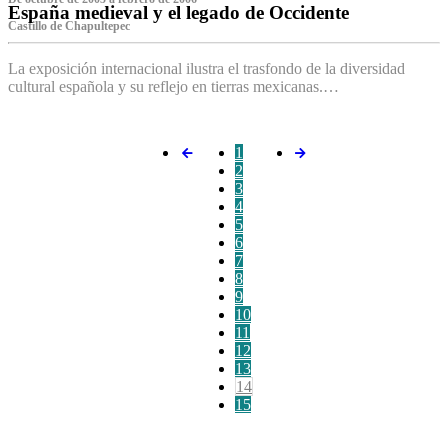
España medieval y el legado de Occidente
Castillo de Chapultepec
La exposición internacional ilustra el trasfondo de la diversidad
cultural española y su reflejo en tierras mexicanas.…
1
2
3
4
5
6
7
8
9
10
11
12
13
14
15