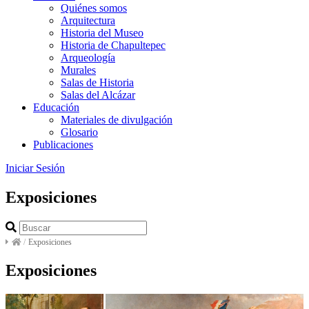
Quiénes somos
Arquitectura
Historia del Museo
Historia de Chapultepec
Arqueología
Murales
Salas de Historia
Salas del Alcázar
Educación
Materiales de divulgación
Glosario
Publicaciones
Iniciar Sesión
Exposiciones
/
Exposiciones
Exposiciones