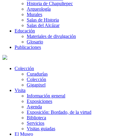
Historia de Chapultepec
Arqueología
Murales
Salas de Historia
Salas del Alcázar
Educación
Materiales de divulgación
Glosario
Publicaciones
Colección
Curadurías
Colección
Gigapixel
Visita
Información general
Exposiciones
Agenda
Exposición: Bordado, de la virtud
Biblioteca
Servicios
Visitas guiadas
El Museo