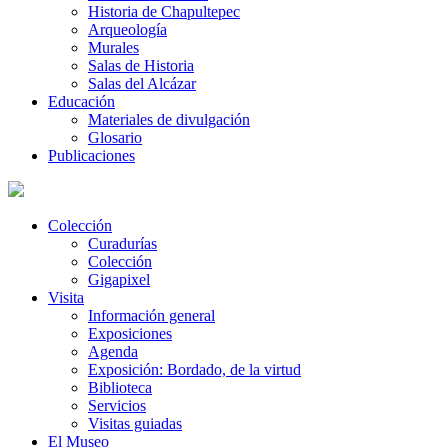
Historia de Chapultepec
Arqueología
Murales
Salas de Historia
Salas del Alcázar
Educación
Materiales de divulgación
Glosario
Publicaciones
Colección
Curadurías
Colección
Gigapixel
Visita
Información general
Exposiciones
Agenda
Exposición: Bordado, de la virtud
Biblioteca
Servicios
Visitas guiadas
El Museo