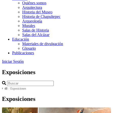
Quiénes somos
Arquitectura
Historia del Museo
Historia de Chapultepec
Arqueología
Murales
Salas de Historia
Salas del Alcázar
Educación
Materiales de divulgación
Glosario
Publicaciones
Iniciar Sesión
Exposiciones
/
Exposiciones
Exposiciones