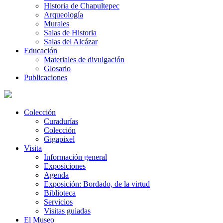
Historia de Chapultepec
Arqueología
Murales
Salas de Historia
Salas del Alcázar
Educación
Materiales de divulgación
Glosario
Publicaciones
Colección
Curadurías
Colección
Gigapixel
Visita
Información general
Exposiciones
Agenda
Exposición: Bordado, de la virtud
Biblioteca
Servicios
Visitas guiadas
El Museo