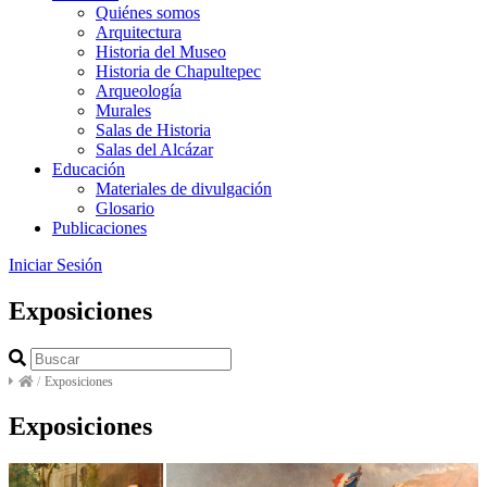
Quiénes somos
Arquitectura
Historia del Museo
Historia de Chapultepec
Arqueología
Murales
Salas de Historia
Salas del Alcázar
Educación
Materiales de divulgación
Glosario
Publicaciones
Iniciar Sesión
Exposiciones
/
Exposiciones
Exposiciones