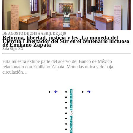
DE AGOSTO DE 2018 A ABRIL DE 2019
Reforma, libertad, justicia y ley. La moneda del
Ejército Libertador del Sur en el centenario luctuoso
de Emiliano Zapata
Sala Siglo XX
Esta muestra exhibe parte del acervo del Banco de México
relacionado con Emiliano Zapata. Monedas única y de baja
circulación…
1
2
3
4
5
6
7
8