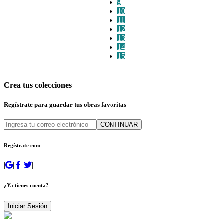
9
10
11
12
13
14
15
Crea tus colecciones
Regístrate para guardar tus obras favoritas
CONTINUAR
Regístrate con:
|
|
|
|
¿Ya tienes cuenta?
Iniciar Sesión