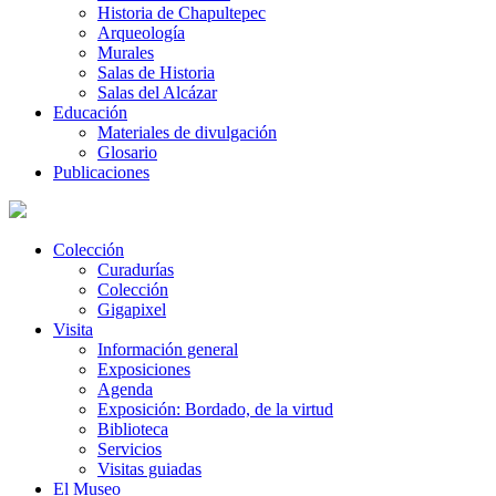
Historia de Chapultepec
Arqueología
Murales
Salas de Historia
Salas del Alcázar
Educación
Materiales de divulgación
Glosario
Publicaciones
Colección
Curadurías
Colección
Gigapixel
Visita
Información general
Exposiciones
Agenda
Exposición: Bordado, de la virtud
Biblioteca
Servicios
Visitas guiadas
El Museo