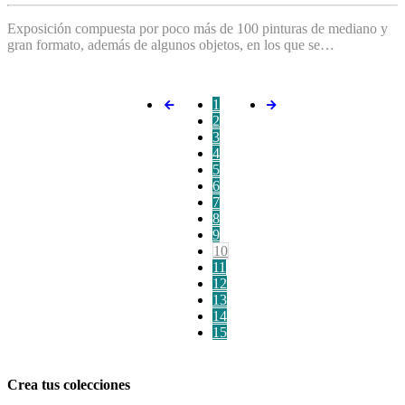
Exposición compuesta por poco más de 100 pinturas de mediano y
gran formato, además de algunos objetos, en los que se…
1
2
3
4
5
6
7
8
9
10
11
12
13
14
15
Crea tus colecciones