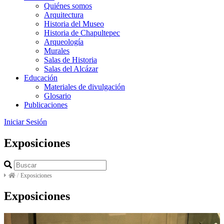
Quiénes somos
Arquitectura
Historia del Museo
Historia de Chapultepec
Arqueología
Murales
Salas de Historia
Salas del Alcázar
Educación
Materiales de divulgación
Glosario
Publicaciones
Iniciar Sesión
Exposiciones
/
Exposiciones
Exposiciones