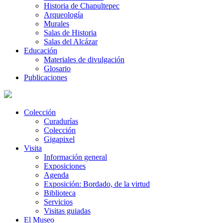
Historia de Chapultepec
Arqueología
Murales
Salas de Historia
Salas del Alcázar
Educación
Materiales de divulgación
Glosario
Publicaciones
Colección
Curadurías
Colección
Gigapixel
Visita
Información general
Exposiciones
Agenda
Exposición: Bordado, de la virtud
Biblioteca
Servicios
Visitas guiadas
El Museo