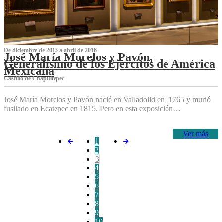
De diciembre de 2015 a abril de 2016
José María Morelos y Pavón,
Generalísimo de los Ejércitos de América
Mexicana
C‌astillo de Chapultepec
José María Morelos y Pavón nació en Valladolid en 1765 y murió
fusilado en Ecatepec en 1815. Pero en esta exposición…
Ver más
1
2
3
4
5
6
7
8
9
10