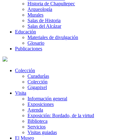
Historia de Chapultepec
Arqueología
Murales
Salas de Historia
Salas del Alcázar
Educación
Materiales de divulgación
Glosario
Publicaciones
Colección
Curadurías
Colección
Gigapixel
Visita
Información general
Exposiciones
Agenda
Exposición: Bordado, de la virtud
Biblioteca
Servicios
Visitas guiadas
El Museo