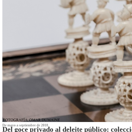
De mayo a septiembre de 2018
Del goce privado al deleite público: cole