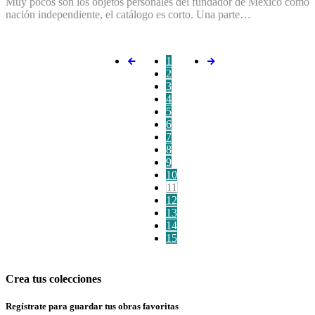
Muy pocos son los objetos personales del fundador de México como
nación independiente, el catálogo es corto. Una parte…
1
2
3
4
5
6
7
8
9
10
11
12
13
14
15
Crea tus colecciones
Regístrate para guardar tus obras favoritas