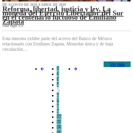
DE AGOSTO DE 2018 A ABRIL DE 2019
Reforma, libertad, justicia y ley. La
moneda del Ejército Libertador del Sur
en el centenario luctuoso de Emiliano
Zapata
Sala Siglo XX
Esta muestra exhibe parte del acervo del Banco de México
relacionado con Emiliano Zapata. Monedas única y de baja
circulación…
Ver más
1
2
3
4
5
6
7
8
9
10
11
12
13