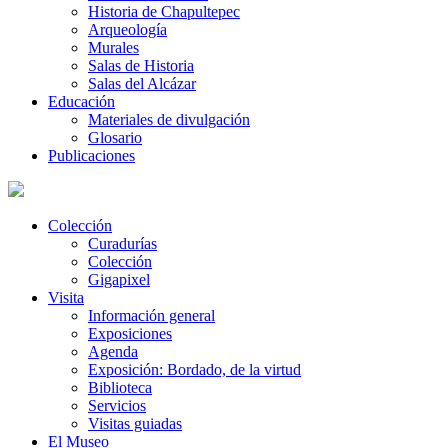
Historia de Chapultepec
Arqueología
Murales
Salas de Historia
Salas del Alcázar
Educación
Materiales de divulgación
Glosario
Publicaciones
Colección
Curadurías
Colección
Gigapixel
Visita
Información general
Exposiciones
Agenda
Exposición: Bordado, de la virtud
Biblioteca
Servicios
Visitas guiadas
El Museo