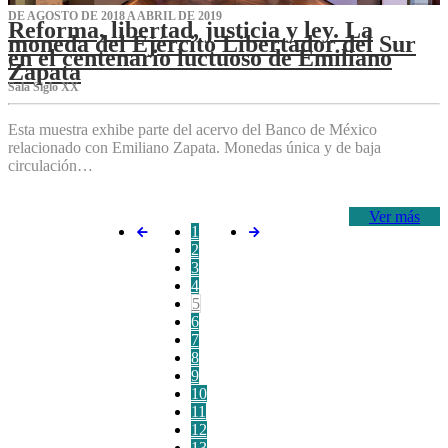
DE AGOSTO DE 2018 A ABRIL DE 2019
Reforma, libertad, justicia y ley. La
moneda del Ejército Libertador del Sur
en el centenario luctuoso de Emiliano
Zapata
Sala Siglo XX
Esta muestra exhibe parte del acervo del Banco de México
relacionado con Emiliano Zapata. Monedas única y de baja
circulación…
Ver más
1
2
3
4
5
6
7
8
9
10
11
12
13