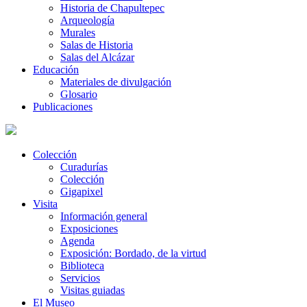
Historia de Chapultepec
Arqueología
Murales
Salas de Historia
Salas del Alcázar
Educación
Materiales de divulgación
Glosario
Publicaciones
Colección
Curadurías
Colección
Gigapixel
Visita
Información general
Exposiciones
Agenda
Exposición: Bordado, de la virtud
Biblioteca
Servicios
Visitas guiadas
El Museo