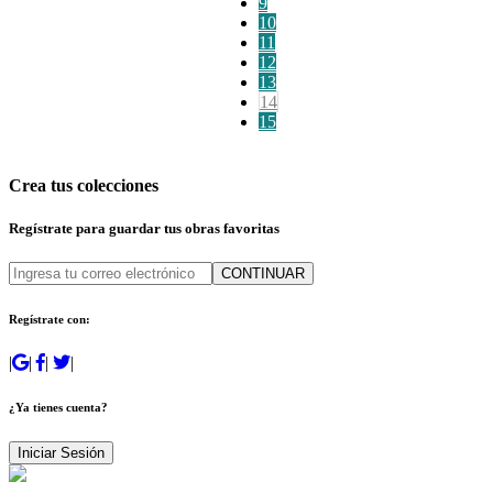
9
10
11
12
13
14
15
Crea tus colecciones
Regístrate para guardar tus obras favoritas
CONTINUAR
Regístrate con:
|
|
|
|
¿Ya tienes cuenta?
Iniciar Sesión