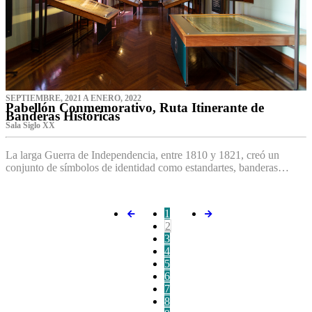
SEPTIEMBRE, 2021 A ENERO, 2022
Pabellón Conmemorativo, Ruta Itinerante de
Banderas Históricas
Sala Siglo XX
La larga Guerra de Independencia, entre 1810 y 1821, creó un
conjunto de símbolos de identidad como estandartes, banderas…
1
2
3
4
5
6
7
8