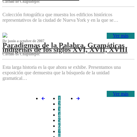
Castillo de Chapultepec
Colección fotográfica que muestra los edificios históricos
representativos de la ciudad de Nueva York y en la que se…
Ver más
De junio a octubre de 2007
Paradigmas de la Palabra. Gramáticas
indígenas de los siglos XVI, XVII, XVIII
Castillo de Chapultepec
Esta larga historia es la que ahora se exhibe. Presentamos una
exposición que demuestra que la búsqueda de la unidad
gramatical…
Ver más
1
2
3
4
5
6
7
8