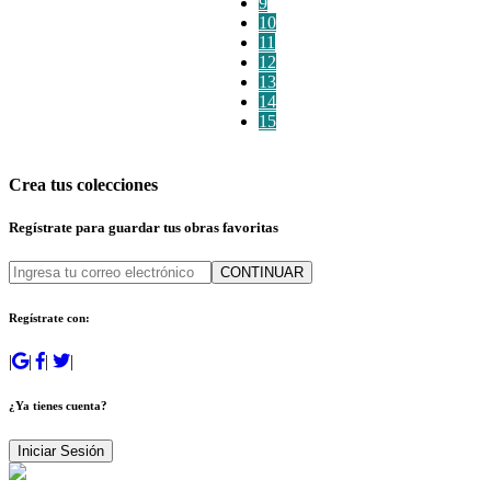
9
10
11
12
13
14
15
Crea tus colecciones
Regístrate para guardar tus obras favoritas
CONTINUAR
Regístrate con:
|
|
|
|
¿Ya tienes cuenta?
Iniciar Sesión