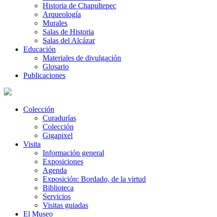
Historia de Chapultepec
Arqueología
Murales
Salas de Historia
Salas del Alcázar
Educación
Materiales de divulgación
Glosario
Publicaciones
Colección
Curadurías
Colección
Gigapixel
Visita
Información general
Exposiciones
Agenda
Exposición: Bordado, de la virtud
Biblioteca
Servicios
Visitas guiadas
El Museo