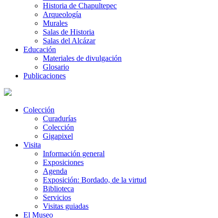
Historia de Chapultepec
Arqueología
Murales
Salas de Historia
Salas del Alcázar
Educación
Materiales de divulgación
Glosario
Publicaciones
Colección
Curadurías
Colección
Gigapixel
Visita
Información general
Exposiciones
Agenda
Exposición: Bordado, de la virtud
Biblioteca
Servicios
Visitas guiadas
El Museo