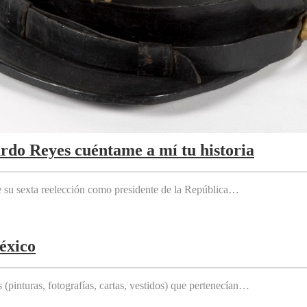
ardo Reyes cuéntame a mí tu historia
e su sexta reelección como presidente de la República…
éxico
(pinturas, fotografías, cartas, vestidos) que pertenecían…