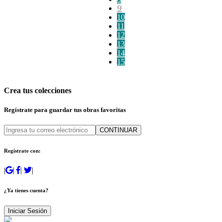
9
10
11
12
13
14
15
Crea tus colecciones
Regístrate para guardar tus obras favoritas
CONTINUAR
Regístrate con:
|
|
|
|
¿Ya tienes cuenta?
Iniciar Sesión