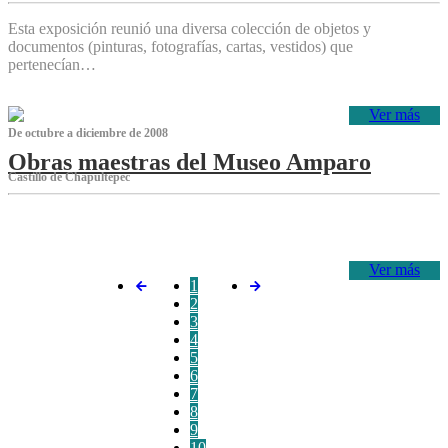
Esta exposición reunió una diversa colección de objetos y
documentos (pinturas, fotografías, cartas, vestidos) que
pertenecían…
Ver más
De octubre a diciembre de 2008
Obras maestras del Museo Amparo
Castillo de Chapultepec
‌
Ver más
1
2
3
4
5
6
7
8
9
10