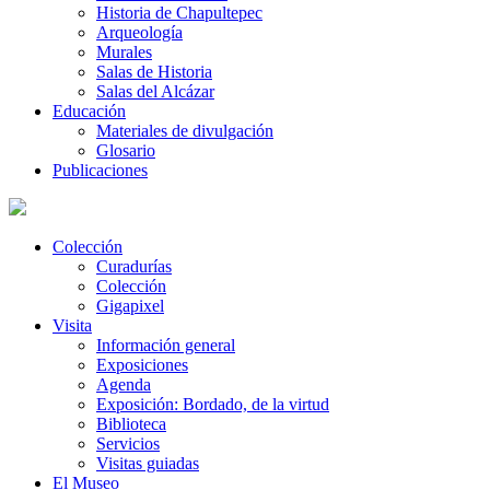
Historia de Chapultepec
Arqueología
Murales
Salas de Historia
Salas del Alcázar
Educación
Materiales de divulgación
Glosario
Publicaciones
Colección
Curadurías
Colección
Gigapixel
Visita
Información general
Exposiciones
Agenda
Exposición: Bordado, de la virtud
Biblioteca
Servicios
Visitas guiadas
El Museo