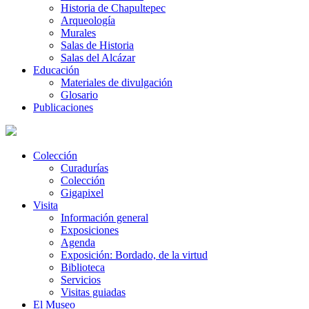
Historia de Chapultepec
Arqueología
Murales
Salas de Historia
Salas del Alcázar
Educación
Materiales de divulgación
Glosario
Publicaciones
Colección
Curadurías
Colección
Gigapixel
Visita
Información general
Exposiciones
Agenda
Exposición: Bordado, de la virtud
Biblioteca
Servicios
Visitas guiadas
El Museo