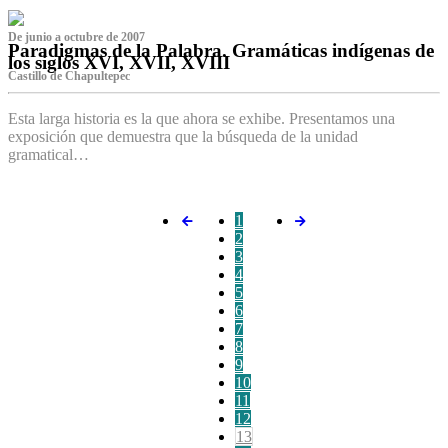
De junio a octubre de 2007
Paradigmas de la Palabra. Gramáticas indígenas de
los siglos XVI, XVII, XVIII
Castillo de Chapultepec
Esta larga historia es la que ahora se exhibe. Presentamos una
exposición que demuestra que la búsqueda de la unidad
gramatical…
1
2
3
4
5
6
7
8
9
10
11
12
13