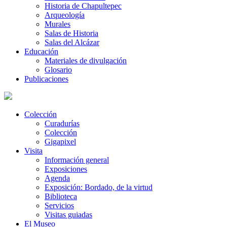
Historia de Chapultepec
Arqueología
Murales
Salas de Historia
Salas del Alcázar
Educación
Materiales de divulgación
Glosario
Publicaciones
Colección
Curadurías
Colección
Gigapixel
Visita
Información general
Exposiciones
Agenda
Exposición: Bordado, de la virtud
Biblioteca
Servicios
Visitas guiadas
El Museo