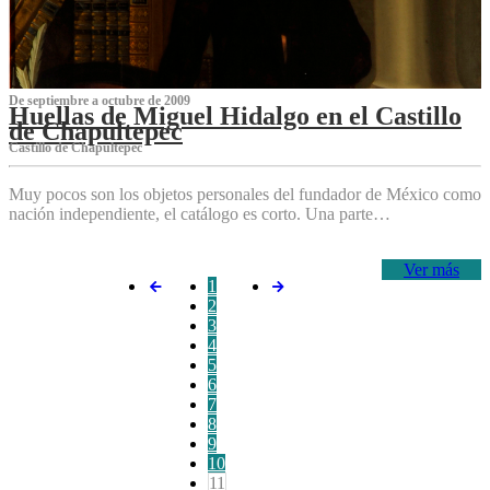
De septiembre a octubre de 2009
Huellas de Miguel Hidalgo en el Castillo
de Chapultepec
Castillo de Chapultepec
Muy pocos son los objetos personales del fundador de México como
nación independiente, el catálogo es corto. Una parte…
Ver más
1
2
3
4
5
6
7
8
9
10
11