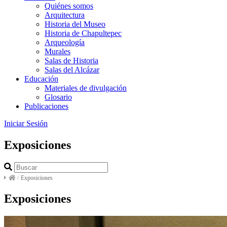
Quiénes somos
Arquitectura
Historia del Museo
Historia de Chapultepec
Arqueología
Murales
Salas de Historia
Salas del Alcázar
Educación
Materiales de divulgación
Glosario
Publicaciones
Iniciar Sesión
Exposiciones
/
Exposiciones
Exposiciones