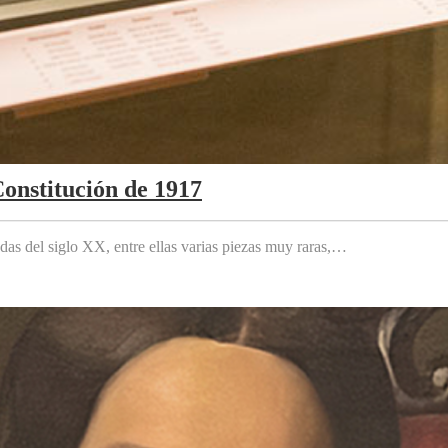
Constitución de 1917
das del siglo XX, entre ellas varias piezas muy raras,…