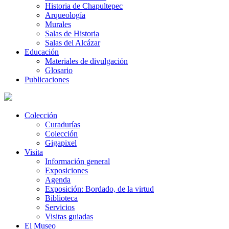
Historia de Chapultepec
Arqueología
Murales
Salas de Historia
Salas del Alcázar
Educación
Materiales de divulgación
Glosario
Publicaciones
Colección
Curadurías
Colección
Gigapixel
Visita
Información general
Exposiciones
Agenda
Exposición: Bordado, de la virtud
Biblioteca
Servicios
Visitas guiadas
El Museo