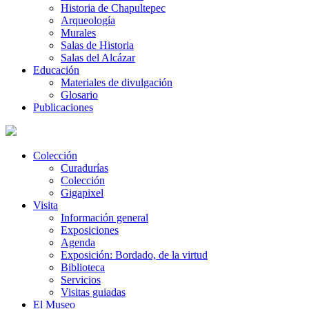
Historia de Chapultepec
Arqueología
Murales
Salas de Historia
Salas del Alcázar
Educación
Materiales de divulgación
Glosario
Publicaciones
Colección
Curadurías
Colección
Gigapixel
Visita
Información general
Exposiciones
Agenda
Exposición: Bordado, de la virtud
Biblioteca
Servicios
Visitas guiadas
El Museo