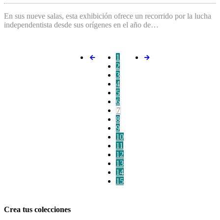
En sus nueve salas, esta exhibición ofrece un recorrido por la lucha
independentista desde sus orígenes en el año de…
1
2
3
4
5
6
7
8
9
10
11
12
13
14
15
Crea tus colecciones