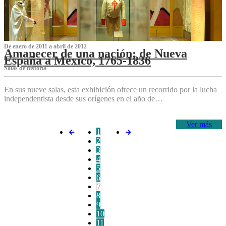
De enero de 2011 a abril de 2012
Amanecer de una nación: de Nueva
España a México, 1765-1836
Salas de historia
En sus nueve salas, esta exhibición ofrece un recorrido por la lucha
independentista desde sus orígenes en el año de…
Ver más
1
2
3
4
5
6
7
8
9
10
11