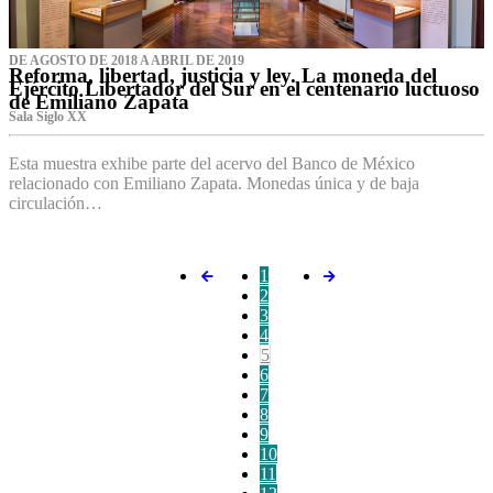
DE AGOSTO DE 2018 A ABRIL DE 2019
Reforma, libertad, justicia y ley. La moneda del
Ejército Libertador del Sur en el centenario luctuoso
de Emiliano Zapata
Sala Siglo XX
Esta muestra exhibe parte del acervo del Banco de México
relacionado con Emiliano Zapata. Monedas única y de baja
circulación…
1
2
3
4
5
6
7
8
9
10
11