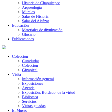
Historia de Chapultepec
Arqueología
Murales
Salas de Historia
Salas del Alcázar
Educación
Materiales de divulgación
Glosario
Publicaciones
Colección
Curadurías
Colección
Gigapixel
Visita
Información general
Exposiciones
Agenda
Exposición: Bordado, de la virtud
Biblioteca
Servicios
Visitas guiadas
El Museo