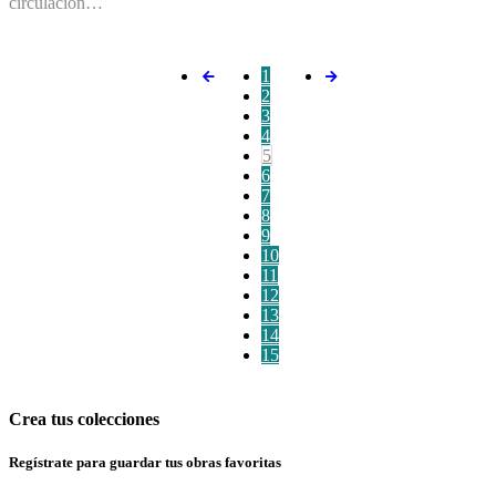
circulación…
1
2
3
4
5
6
7
8
9
10
11
12
13
14
15
Crea tus colecciones
Regístrate para guardar tus obras favoritas