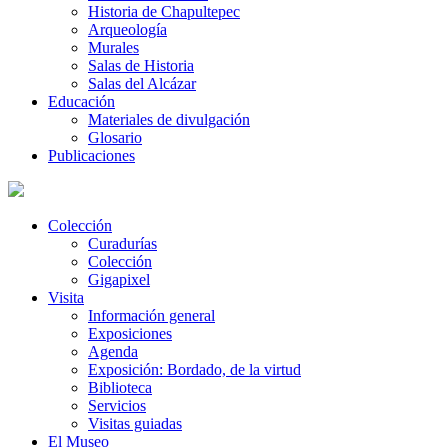
Historia de Chapultepec
Arqueología
Murales
Salas de Historia
Salas del Alcázar
Educación
Materiales de divulgación
Glosario
Publicaciones
Colección
Curadurías
Colección
Gigapixel
Visita
Información general
Exposiciones
Agenda
Exposición: Bordado, de la virtud
Biblioteca
Servicios
Visitas guiadas
El Museo