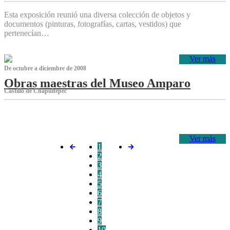
Esta exposición reunió una diversa colección de objetos y
documentos (pinturas, fotografías, cartas, vestidos) que
pertenecían…
Ver más
De octubre a diciembre de 2008
Obras maestras del Museo Amparo
Castillo de Chapultepec
‌
Ver más
1
2
3
4
5
6
7
8
9
10