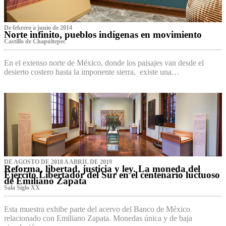
De febrero a junio de 2014
Norte infinito, pueblos indígenas en movimiento
Castillo de Chapultepec
En el extenso norte de México, donde los paisajes van desde el
desierto costero hasta la imponente sierra, existe una…
DE AGOSTO DE 2018 A ABRIL DE 2019
Reforma, libertad, justicia y ley. La moneda del
Ejército Libertador del Sur en el centenario luctuoso
de Emiliano Zapata
Sala Siglo XX
Esta muestra exhibe parte del acervo del Banco de México
relacionado con Emiliano Zapata. Monedas única y de baja