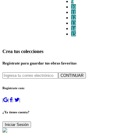
9
10
11
12
13
14
15
Crea tus colecciones
Regístrate para guardar tus obras favoritas
CONTINUAR
Regístrate con:
|
|
|
|
¿Ya tienes cuenta?
Iniciar Sesión