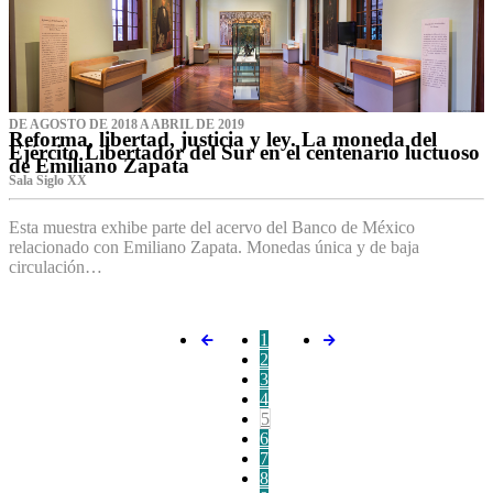
DE AGOSTO DE 2018 A ABRIL DE 2019
Reforma, libertad, justicia y ley. La moneda del
Ejército Libertador del Sur en el centenario luctuoso
de Emiliano Zapata
Sala Siglo XX
Esta muestra exhibe parte del acervo del Banco de México
relacionado con Emiliano Zapata. Monedas única y de baja
circulación…
1
2
3
4
5
6
7
8