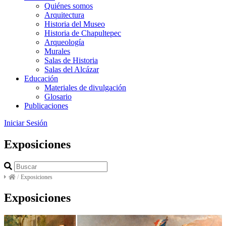
Quiénes somos
Arquitectura
Historia del Museo
Historia de Chapultepec
Arqueología
Murales
Salas de Historia
Salas del Alcázar
Educación
Materiales de divulgación
Glosario
Publicaciones
Iniciar Sesión
Exposiciones
/
Exposiciones
Exposiciones