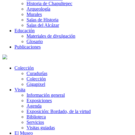
Historia de Chapultepec
Arqueología
Murales
Salas de Historia
Salas del Alcázar
Educación
Materiales de divulgación
Glosario
Publicaciones
Colección
Curadurías
Colección
Gigapixel
Visita
Información general
Exposiciones
Agenda
Exposición: Bordado, de la virtud
Biblioteca
Servicios
Visitas guiadas
El Museo