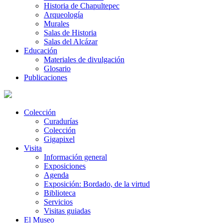
Historia de Chapultepec
Arqueología
Murales
Salas de Historia
Salas del Alcázar
Educación
Materiales de divulgación
Glosario
Publicaciones
Colección
Curadurías
Colección
Gigapixel
Visita
Información general
Exposiciones
Agenda
Exposición: Bordado, de la virtud
Biblioteca
Servicios
Visitas guiadas
El Museo