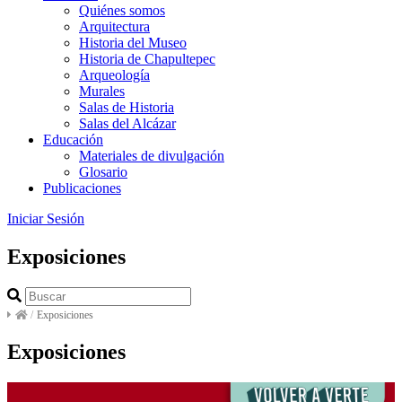
Quiénes somos
Arquitectura
Historia del Museo
Historia de Chapultepec
Arqueología
Murales
Salas de Historia
Salas del Alcázar
Educación
Materiales de divulgación
Glosario
Publicaciones
Iniciar Sesión
Exposiciones
/
Exposiciones
Exposiciones