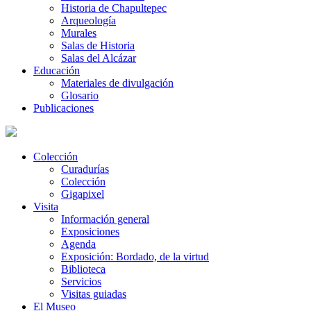
Historia de Chapultepec
Arqueología
Murales
Salas de Historia
Salas del Alcázar
Educación
Materiales de divulgación
Glosario
Publicaciones
Colección
Curadurías
Colección
Gigapixel
Visita
Información general
Exposiciones
Agenda
Exposición: Bordado, de la virtud
Biblioteca
Servicios
Visitas guiadas
El Museo