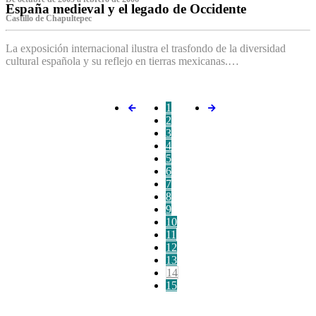
España medieval y el legado de Occidente
Castillo de Chapultepec
La exposición internacional ilustra el trasfondo de la diversidad
cultural española y su reflejo en tierras mexicanas.…
1
2
3
4
5
6
7
8
9
10
11
12
13
14
15