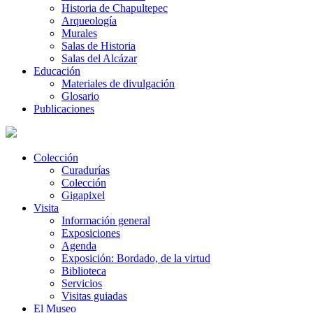
Historia de Chapultepec
Arqueología
Murales
Salas de Historia
Salas del Alcázar
Educación
Materiales de divulgación
Glosario
Publicaciones
Colección
Curadurías
Colección
Gigapixel
Visita
Información general
Exposiciones
Agenda
Exposición: Bordado, de la virtud
Biblioteca
Servicios
Visitas guiadas
El Museo