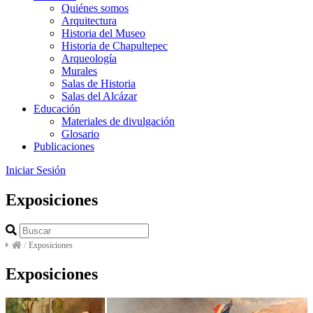
Quiénes somos
Arquitectura
Historia del Museo
Historia de Chapultepec
Arqueología
Murales
Salas de Historia
Salas del Alcázar
Educación
Materiales de divulgación
Glosario
Publicaciones
Iniciar Sesión
Exposiciones
/
Exposiciones
Exposiciones