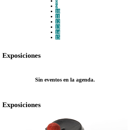
8
9
10
11
12
13
14
15
Exposiciones
Sin eventos en la agenda.
Exposiciones