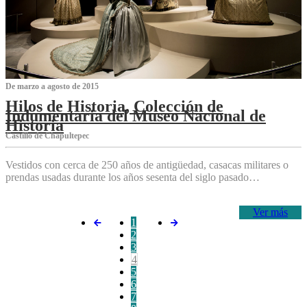
De marzo a agosto de 2015
Hilos de Historia, Colección de
Indumentaria del Museo Nacional de
Historia
Castillo de Chapultepec
Vestidos con cerca de 250 años de antigüedad, casacas militares o
prendas usadas durante los años sesenta del siglo pasado…
Ver más
1
2
3
4
5
6
7