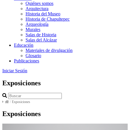
Quiénes somos
Arquitectura
Historia del Museo
Historia de Chapultepec
Arqueología
Murales
Salas de Historia
Salas del Alcázar
Educación
Materiales de divulgación
Glosario
Publicaciones
Iniciar Sesión
Exposiciones
/
Exposiciones
Exposiciones