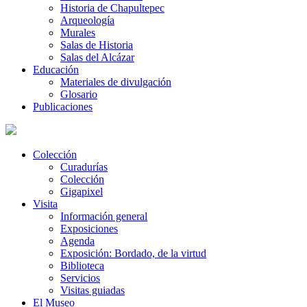
Historia de Chapultepec
Arqueología
Murales
Salas de Historia
Salas del Alcázar
Educación
Materiales de divulgación
Glosario
Publicaciones
Colección
Curadurías
Colección
Gigapixel
Visita
Información general
Exposiciones
Agenda
Exposición: Bordado, de la virtud
Biblioteca
Servicios
Visitas guiadas
El Museo