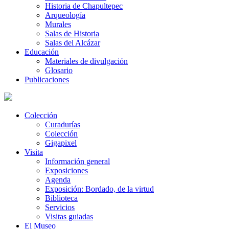
Historia de Chapultepec
Arqueología
Murales
Salas de Historia
Salas del Alcázar
Educación
Materiales de divulgación
Glosario
Publicaciones
Colección
Curadurías
Colección
Gigapixel
Visita
Información general
Exposiciones
Agenda
Exposición: Bordado, de la virtud
Biblioteca
Servicios
Visitas guiadas
El Museo