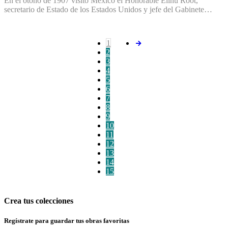
En el otoño de 1907 visitó México el Honorable Elihu Root,
secretario de Estado de los Estados Unidos y jefe del Gabinete…
1
2
3
4
5
6
7
8
9
10
11
12
13
14
15
Crea tus colecciones
Regístrate para guardar tus obras favoritas