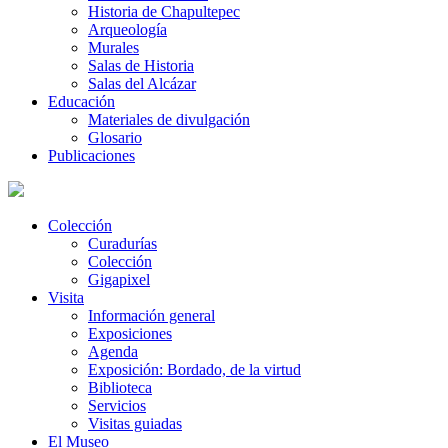
Historia de Chapultepec
Arqueología
Murales
Salas de Historia
Salas del Alcázar
Educación
Materiales de divulgación
Glosario
Publicaciones
Colección
Curadurías
Colección
Gigapixel
Visita
Información general
Exposiciones
Agenda
Exposición: Bordado, de la virtud
Biblioteca
Servicios
Visitas guiadas
El Museo