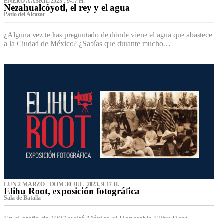
ENERO A ABRIL 2023 , 9-17 H.
Nezahualcóyotl, el rey y el agua
Patio del Alcázar
¿Alguna vez te has preguntado de dónde viene el agua que abastece
a la Ciudad de México? ¿Sabías que durante mucho…
LUN 2 MARZO - DOM 30 JUL 2023, 9-17 H.
Elihu Root, exposición fotográfica
Sala de Batalla