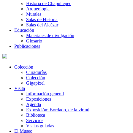
Historia de Chapultepec
Arqueología
Murales
Salas de Historia
Salas del Alcázar
Educación
Materiales de divulgación
Glosario
Publicaciones
Colección
Curadurías
Colección
Gigapixel
Visita
Información general
Exposiciones
Agenda
Exposición: Bordado, de la virtud
Biblioteca
Servicios
Visitas guiadas
El Museo