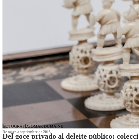
De mayo a septiembre de 2018
Del goce privado al deleite público: cole