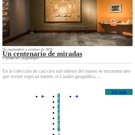
De septiembre a octubre de 2016
Un centenario de miradas
Castillo de Chapultepec
En la colección de casi cien mil objetos del museo se encuentra uno
que reviste especial interés: el Cuadro geográfico,…
Ver más
1
2
3
4
5
6
7
8