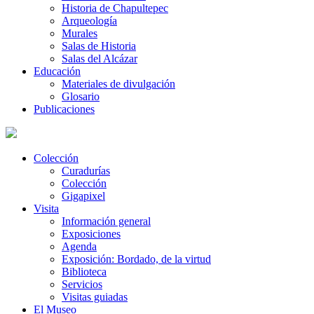
Historia de Chapultepec
Arqueología
Murales
Salas de Historia
Salas del Alcázar
Educación
Materiales de divulgación
Glosario
Publicaciones
Colección
Curadurías
Colección
Gigapixel
Visita
Información general
Exposiciones
Agenda
Exposición: Bordado, de la virtud
Biblioteca
Servicios
Visitas guiadas
El Museo