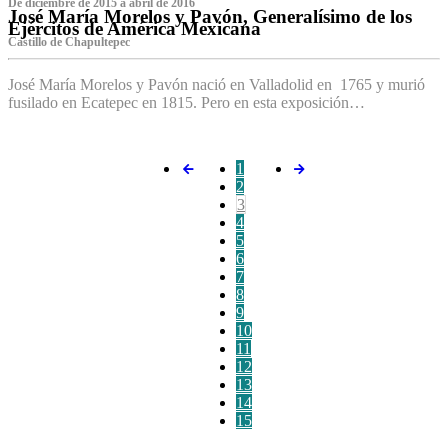
De diciembre de 2015 a abril de 2016
José María Morelos y Pavón, Generalísimo de los
Ejércitos de América Mexicana
C‌astillo de Chapultepec
José María Morelos y Pavón nació en Valladolid en 1765 y murió
fusilado en Ecatepec en 1815. Pero en esta exposición…
1
2
3
4
5
6
7
8
9
10
11
12
13
14
15