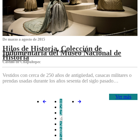
De marzo a agosto de 2015
Hilos de Historia, Colección de
Indumentaria del Museo Nacional de
Historia
Castillo de Chapultepec
Vestidos con cerca de 250 años de antigüedad, casacas militares o
prendas usadas durante los años sesenta del siglo pasado…
Ver más
1
2
3
4
5
6
7