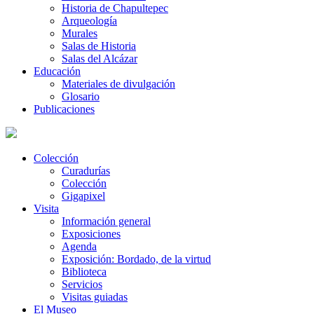
Historia de Chapultepec
Arqueología
Murales
Salas de Historia
Salas del Alcázar
Educación
Materiales de divulgación
Glosario
Publicaciones
Colección
Curadurías
Colección
Gigapixel
Visita
Información general
Exposiciones
Agenda
Exposición: Bordado, de la virtud
Biblioteca
Servicios
Visitas guiadas
El Museo