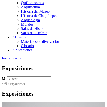
Quiénes somos
Arquitectura
Historia del Museo
Historia de Chapultepec
Arqueología
Murales
Salas de Historia
Salas del Alcázar
Educación
Materiales de divulgación
Glosario
Publicaciones
Iniciar Sesión
Exposiciones
/
Exposiciones
Exposiciones