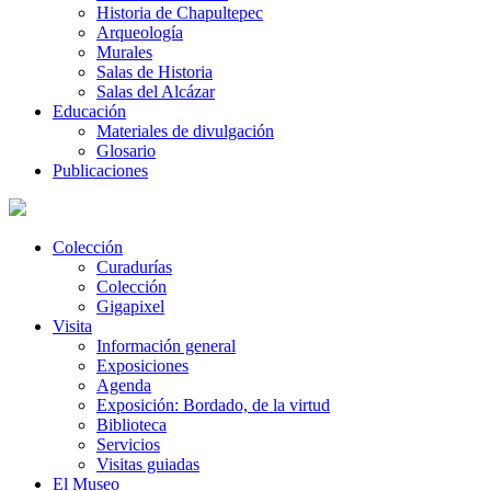
Historia de Chapultepec
Arqueología
Murales
Salas de Historia
Salas del Alcázar
Educación
Materiales de divulgación
Glosario
Publicaciones
Colección
Curadurías
Colección
Gigapixel
Visita
Información general
Exposiciones
Agenda
Exposición: Bordado, de la virtud
Biblioteca
Servicios
Visitas guiadas
El Museo