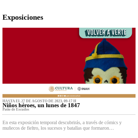
Exposiciones
HASTA EL 27 DE AGOSTO DE 2023, 09-17 H
Niños héroes, un lunes de 1847
Patio de Escudos
En esta exposición temporal descubrirás, a través de cómics y
muñecos de fieltro, los sucesos y batallas que formaron…