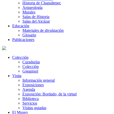
Historia de Chapultepec
Arqueología
Murales
Salas de Historia
Salas del Alcázar
Educación
Materiales de divulgación
Glosario
Publicaciones
Colección
Curadurías
Colección
Gigapixel
Visita
Información general
Exposiciones
Agenda
Exposición: Bordado, de la virtud
Biblioteca
Servicios
Visitas guiadas
El Museo