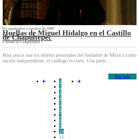
De septiembre a octubre de 2009
Huellas de Miguel Hidalgo en el Castillo
de Chapultepec
Castillo de Chapultepec
Muy pocos son los objetos personales del fundador de México como
nación independiente, el catálogo es corto. Una parte…
Ver más
1
2
3
4
5
6
7
8
9
10
11