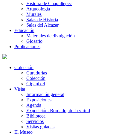
Historia de Chapultepec
Arqueología
Murales
Salas de Historia
Salas del Alcázar
Educación
Materiales de divulgación
Glosario
Publicaciones
Colección
Curadurías
Colección
Gigapixel
Visita
Información general
Exposiciones
Agenda
Exposición: Bordado, de la virtud
Biblioteca
Servicios
Visitas guiadas
El Museo