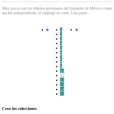
Muy pocos son los objetos personales del fundador de México como
nación independiente, el catálogo es corto. Una parte…
1
2
3
4
5
6
7
8
9
10
11
12
13
14
15
Crea tus colecciones