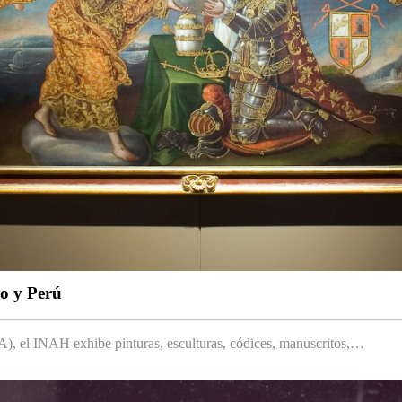
co y Perú
 el INAH exhibe pinturas, esculturas, códices, manuscritos,…