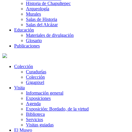
Historia de Chapultepec
Arqueología
Murales
Salas de Historia
Salas del Alcázar
Educación
Materiales de divulgación
Glosario
Publicaciones
Colección
Curadurías
Colección
Gigapixel
Visita
Información general
Exposiciones
Agenda
Exposición: Bordado, de la virtud
Biblioteca
Servicios
Visitas guiadas
El Museo