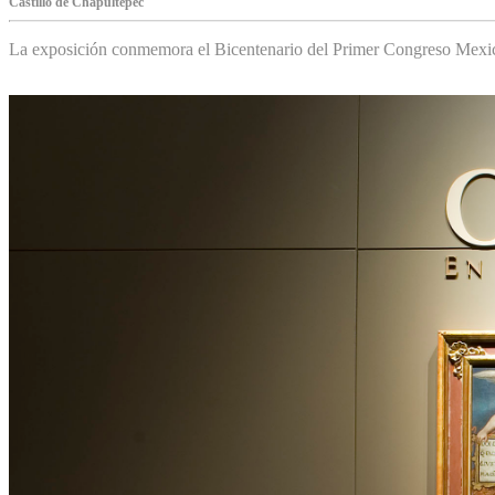
Castillo de Chapultepec
La exposición conmemora el Bicentenario del Primer Congreso Mexi