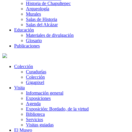
Historia de Chapultepec
Arqueología
Murales
Salas de Historia
Salas del Alcázar
Educación
Materiales de divulgación
Glosario
Publicaciones
Colección
Curadurías
Colección
Gigapixel
Visita
Información general
Exposiciones
Agenda
Exposición: Bordado, de la virtud
Biblioteca
Servicios
Visitas guiadas
El Museo