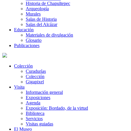
Historia de Chapultepec
Arqueología
Murales
Salas de Historia
Salas del Alcázar
Educación
Materiales de divulgación
Glosario
Publicaciones
Colección
Curadurías
Colección
Gigapixel
Visita
Información general
Exposiciones
Agenda
Exposición: Bordado, de la virtud
Biblioteca
Servicios
Visitas guiadas
El Museo