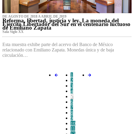
DE AGOSTO DE 2018 A ABRIL DE 2019
Reforma, libertad, justicia y ley. La moneda del
Ejército Libertador del Sur en el centenario luctuoso
de Emiliano Zapata
Sala Siglo XX
Esta muestra exhibe parte del acervo del Banco de México
relacionado con Emiliano Zapata. Monedas única y de baja
circulación…
1
2
3
4
5
6
7
8
9
10
11