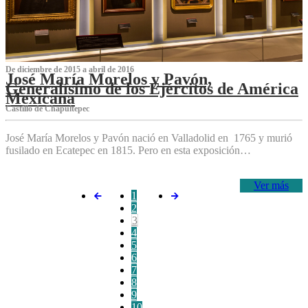
De diciembre de 2015 a abril de 2016
José María Morelos y Pavón,
Generalísimo de los Ejércitos de América
Mexicana
C‌astillo de Chapultepec
José María Morelos y Pavón nació en Valladolid en 1765 y murió
fusilado en Ecatepec en 1815. Pero en esta exposición…
Ver más
1
2
3
4
5
6
7
8
9
10