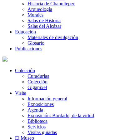
Historia de Chapultepec
Arqueología
Murales
Salas de Historia
Salas del Alcázar
Educación
Materiales de divulgación
Glosario
Publicaciones
Colección
Curadurías
Colección
Gigapixel
Visita
Información general
Exposiciones
Agenda
Exposición: Bordado, de la virtud
Biblioteca
Servicios
Visitas guiadas
El Museo