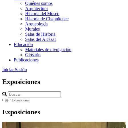
Quiénes somos
Arquitectura
Historia del Museo
Historia de Chapultepec
Arqueología
Murales
Salas de Historia
Salas del Alcázar
Educación
Materiales de divulgación
Glosario
Publicaciones
Iniciar Sesión
Exposiciones
/
Exposiciones
Exposiciones