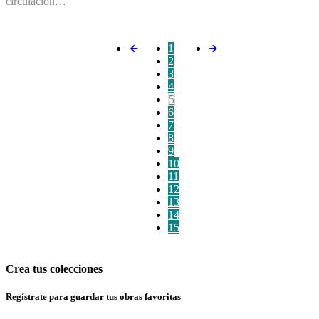
circulación…
1
2
3
4
5
6
7
8
9
10
11
12
13
14
15
Crea tus colecciones
Regístrate para guardar tus obras favoritas