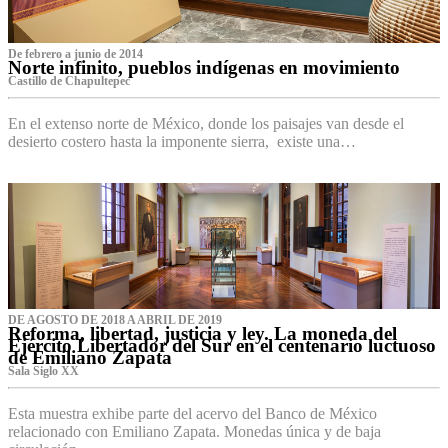
De febrero a junio de 2014
Norte infinito, pueblos indígenas en movimiento
Castillo de Chapultepec
En el extenso norte de México, donde los paisajes van desde el
desierto costero hasta la imponente sierra, existe una…
DE AGOSTO DE 2018 A ABRIL DE 2019
Reforma, libertad, justicia y ley. La moneda del
Ejército Libertador del Sur en el centenario luctuoso
de Emiliano Zapata
Sala Siglo XX
Esta muestra exhibe parte del acervo del Banco de México
relacionado con Emiliano Zapata. Monedas única y de baja