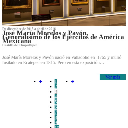
De diciembre de 2015 a abril de 2016
José María Morelos y Pavón,
Generalísimo de los Ejércitos de América
Mexicana
C‌astillo de Chapultepec
José María Morelos y Pavón nació en Valladolid en 1765 y murió
fusilado en Ecatepec en 1815. Pero en esta exposición…
Ver más
1
2
3
4
5
6
7
8
9
10