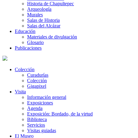
Historia de Chapultepec
Arqueología
Murales
Salas de Historia
Salas del Alcázar
Educación
Materiales de divulgación
Glosario
Publicaciones
Colección
Curadurías
Colección
Gigapixel
Visita
Información general
Exposiciones
Agenda
Exposición: Bordado, de la virtud
Biblioteca
Servicios
Visitas guiadas
El Museo