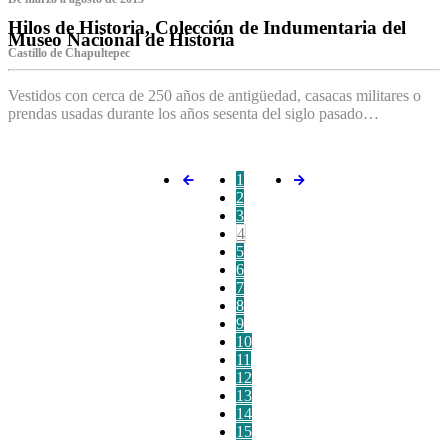
Hilos de Historia, Colección de Indumentaria del
Museo Nacional de Historia
Castillo de Chapultepec
Vestidos con cerca de 250 años de antigüedad, casacas militares o
prendas usadas durante los años sesenta del siglo pasado…
1
2
3
4
5
6
7
8
9
10
11
12
13
14
15