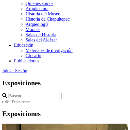
Quiénes somos
Arquitectura
Historia del Museo
Historia de Chapultepec
Arqueología
Murales
Salas de Historia
Salas del Alcázar
Educación
Materiales de divulgación
Glosario
Publicaciones
Iniciar Sesión
Exposiciones
/
Exposiciones
Exposiciones