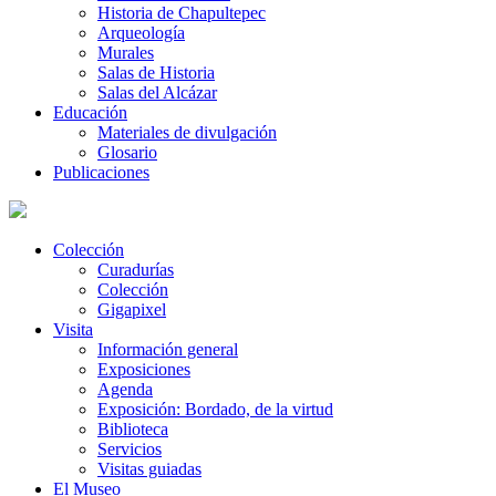
Historia de Chapultepec
Arqueología
Murales
Salas de Historia
Salas del Alcázar
Educación
Materiales de divulgación
Glosario
Publicaciones
Colección
Curadurías
Colección
Gigapixel
Visita
Información general
Exposiciones
Agenda
Exposición: Bordado, de la virtud
Biblioteca
Servicios
Visitas guiadas
El Museo