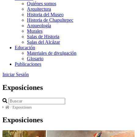
Quiénes somos
Arquitectura
Historia del Museo
Historia de Chapultepec
Arqueología
Murales
Salas de Historia
Salas del Alcázar
Educación
Materiales de divulgación
Glosario
Publicaciones
Iniciar Sesión
Exposiciones
/
Exposiciones
Exposiciones