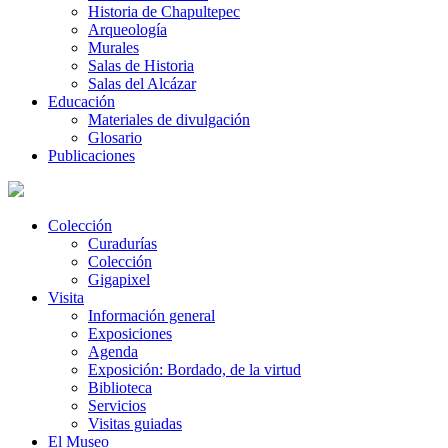
Historia de Chapultepec
Arqueología
Murales
Salas de Historia
Salas del Alcázar
Educación
Materiales de divulgación
Glosario
Publicaciones
Colección
Curadurías
Colección
Gigapixel
Visita
Información general
Exposiciones
Agenda
Exposición: Bordado, de la virtud
Biblioteca
Servicios
Visitas guiadas
El Museo