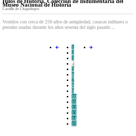
Hilos de Historia, Colección de Indumentaria del
Museo Nacional de Historia
Castillo de Chapultepec
Vestidos con cerca de 250 años de antigüedad, casacas militares o
prendas usadas durante los años sesenta del siglo pasado…
1
2
3
4
5
6
7
8
9
10
11
12
13
14
15