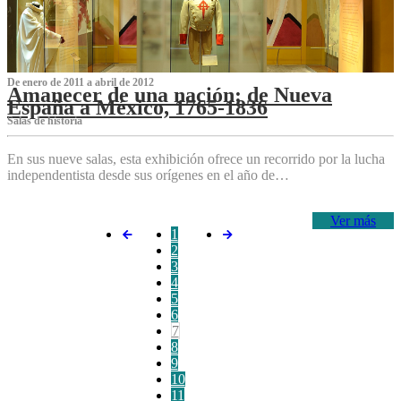
De enero de 2011 a abril de 2012
Amanecer de una nación: de Nueva
España a México, 1765-1836
Salas de historia
En sus nueve salas, esta exhibición ofrece un recorrido por la lucha
independentista desde sus orígenes en el año de…
Ver más
1
2
3
4
5
6
7
8
9
10
11