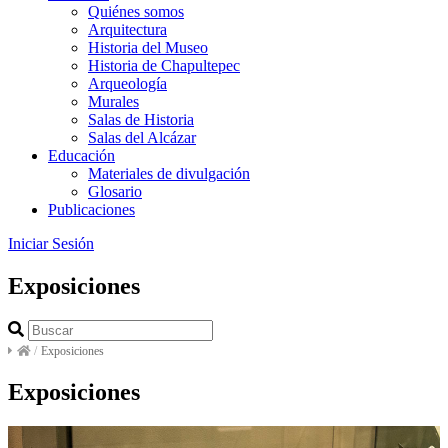
Quiénes somos
Arquitectura
Historia del Museo
Historia de Chapultepec
Arqueología
Murales
Salas de Historia
Salas del Alcázar
Educación
Materiales de divulgación
Glosario
Publicaciones
Iniciar Sesión
Exposiciones
/
Exposiciones
Exposiciones