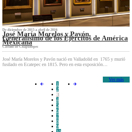
De diciembre de 2015 a abril de 2016
José María Morelos y Pavón,
Generalísimo de los Ejércitos de América
Mexicana
C‌astillo de Chapultepec
José María Morelos y Pavón nació en Valladolid en 1765 y murió
fusilado en Ecatepec en 1815. Pero en esta exposición…
Ver más
1
2
3
4
5
6
7
8
9
10