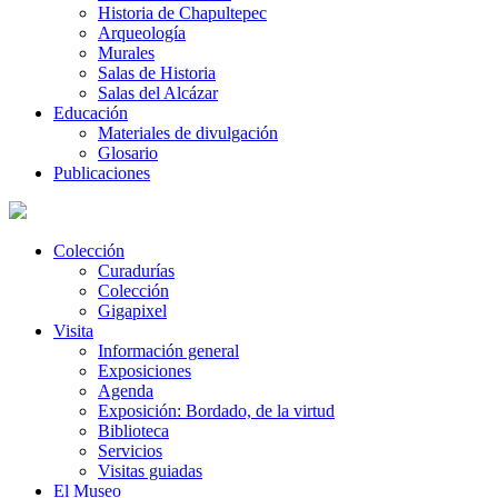
Historia de Chapultepec
Arqueología
Murales
Salas de Historia
Salas del Alcázar
Educación
Materiales de divulgación
Glosario
Publicaciones
Colección
Curadurías
Colección
Gigapixel
Visita
Información general
Exposiciones
Agenda
Exposición: Bordado, de la virtud
Biblioteca
Servicios
Visitas guiadas
El Museo