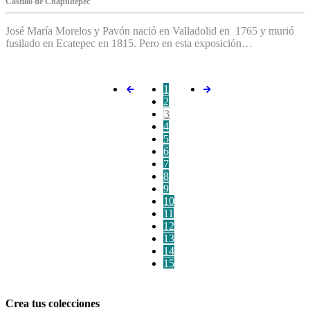
C‌astillo de Chapultepec
José María Morelos y Pavón nació en Valladolid en 1765 y murió
fusilado en Ecatepec en 1815. Pero en esta exposición…
1
2
3
4
5
6
7
8
9
10
11
12
13
14
15
Crea tus colecciones