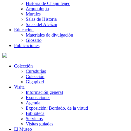
Historia de Chapultepec
Arqueología
Murales
Salas de Historia
Salas del Alcázar
Educación
Materiales de divulgación
Glosario
Publicaciones
Colección
Curadurías
Colección
Gigapixel
Visita
Información general
Exposiciones
Agenda
Exposición: Bordado, de la virtud
Biblioteca
Servicios
Visitas guiadas
El Museo