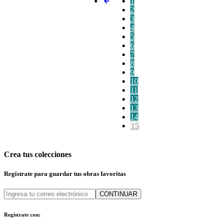
1
2
3
4
5
6
7
8
9
10
11
12
13
14
15
Crea tus colecciones
Regístrate para guardar tus obras favoritas
CONTINUAR
Regístrate con: