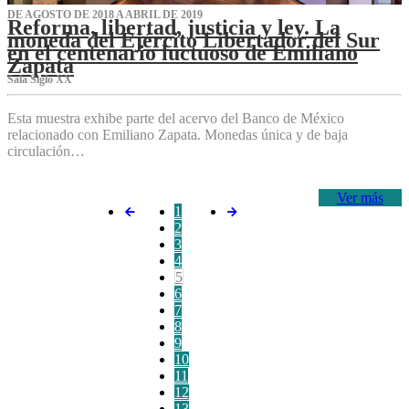
DE AGOSTO DE 2018 A ABRIL DE 2019
Reforma, libertad, justicia y ley. La
moneda del Ejército Libertador del Sur
en el centenario luctuoso de Emiliano
Zapata
Sala Siglo XX
Esta muestra exhibe parte del acervo del Banco de México
relacionado con Emiliano Zapata. Monedas única y de baja
circulación…
Ver más
1
2
3
4
5
6
7
8
9
10
11
12
13