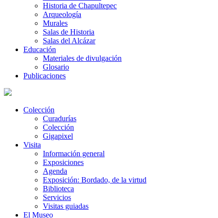
Historia de Chapultepec
Arqueología
Murales
Salas de Historia
Salas del Alcázar
Educación
Materiales de divulgación
Glosario
Publicaciones
Colección
Curadurías
Colección
Gigapixel
Visita
Información general
Exposiciones
Agenda
Exposición: Bordado, de la virtud
Biblioteca
Servicios
Visitas guiadas
El Museo