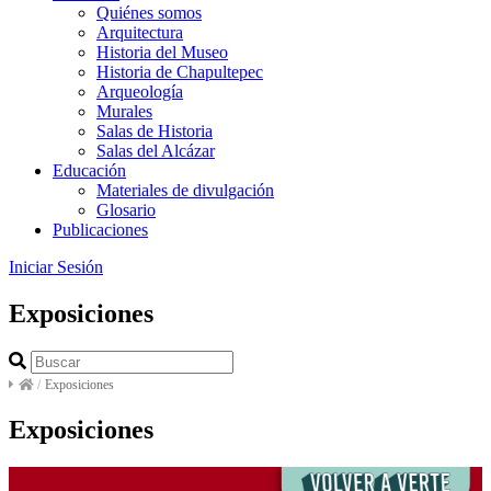
Quiénes somos
Arquitectura
Historia del Museo
Historia de Chapultepec
Arqueología
Murales
Salas de Historia
Salas del Alcázar
Educación
Materiales de divulgación
Glosario
Publicaciones
Iniciar Sesión
Exposiciones
/
Exposiciones
Exposiciones