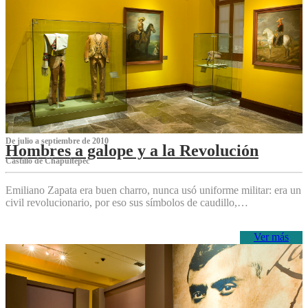
De julio a septiembre de 2010
Hombres a galope y a la Revolución
Castillo de Chapultepec
Emiliano Zapata era buen charro, nunca usó uniforme militar: era un
civil revolucionario, por eso sus símbolos de caudillo,…
Ver más