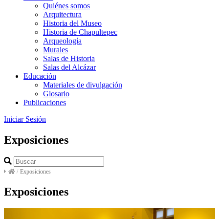
Quiénes somos
Arquitectura
Historia del Museo
Historia de Chapultepec
Arqueología
Murales
Salas de Historia
Salas del Alcázar
Educación
Materiales de divulgación
Glosario
Publicaciones
Iniciar Sesión
Exposiciones
/
Exposiciones
Exposiciones