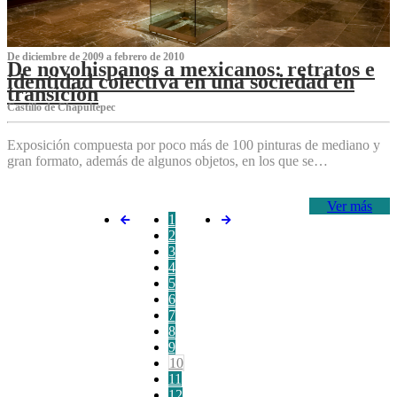
De diciembre de 2009 a febrero de 2010
De novohispanos a mexicanos: retratos e
identidad colectiva en una sociedad en
transición
Castillo de Chapultepec
Exposición compuesta por poco más de 100 pinturas de mediano y
gran formato, además de algunos objetos, en los que se…
Ver más
1
2
3
4
5
6
7
8
9
10
11
12