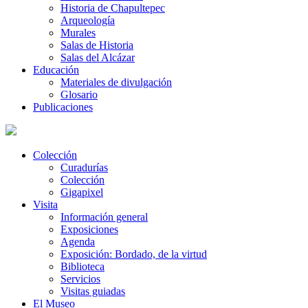
Historia de Chapultepec
Arqueología
Murales
Salas de Historia
Salas del Alcázar
Educación
Materiales de divulgación
Glosario
Publicaciones
Colección
Curadurías
Colección
Gigapixel
Visita
Información general
Exposiciones
Agenda
Exposición: Bordado, de la virtud
Biblioteca
Servicios
Visitas guiadas
El Museo