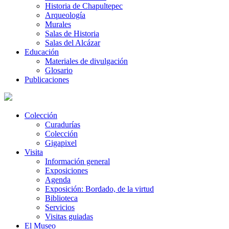
Historia de Chapultepec
Arqueología
Murales
Salas de Historia
Salas del Alcázar
Educación
Materiales de divulgación
Glosario
Publicaciones
Colección
Curadurías
Colección
Gigapixel
Visita
Información general
Exposiciones
Agenda
Exposición: Bordado, de la virtud
Biblioteca
Servicios
Visitas guiadas
El Museo