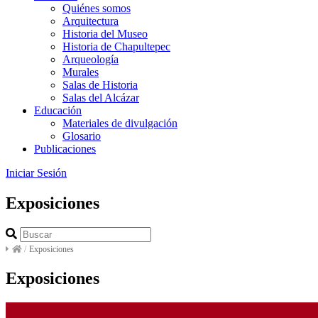
Quiénes somos
Arquitectura
Historia del Museo
Historia de Chapultepec
Arqueología
Murales
Salas de Historia
Salas del Alcázar
Educación
Materiales de divulgación
Glosario
Publicaciones
Iniciar Sesión
Exposiciones
/
Exposiciones
Exposiciones