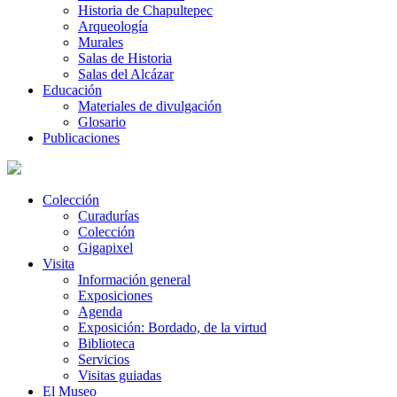
Historia de Chapultepec
Arqueología
Murales
Salas de Historia
Salas del Alcázar
Educación
Materiales de divulgación
Glosario
Publicaciones
Colección
Curadurías
Colección
Gigapixel
Visita
Información general
Exposiciones
Agenda
Exposición: Bordado, de la virtud
Biblioteca
Servicios
Visitas guiadas
El Museo