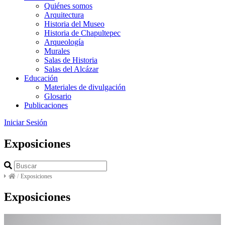
Quiénes somos
Arquitectura
Historia del Museo
Historia de Chapultepec
Arqueología
Murales
Salas de Historia
Salas del Alcázar
Educación
Materiales de divulgación
Glosario
Publicaciones
Iniciar Sesión
Exposiciones
/
Exposiciones
Exposiciones