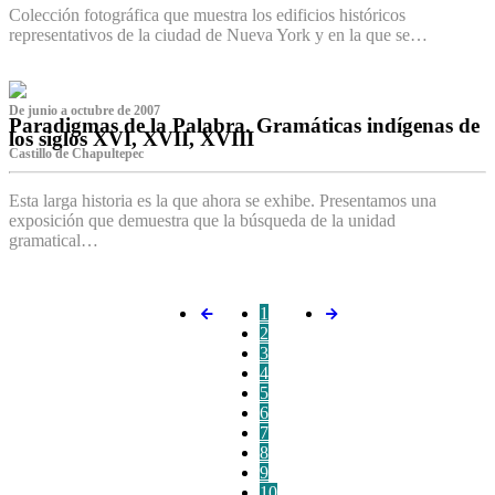
Colección fotográfica que muestra los edificios históricos
representativos de la ciudad de Nueva York y en la que se…
De junio a octubre de 2007
Paradigmas de la Palabra. Gramáticas indígenas de
los siglos XVI, XVII, XVIII
Castillo de Chapultepec
Esta larga historia es la que ahora se exhibe. Presentamos una
exposición que demuestra que la búsqueda de la unidad
gramatical…
1
2
3
4
5
6
7
8
9
10