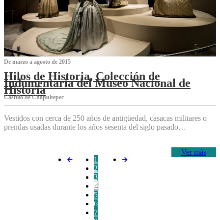
De marzo a agosto de 2015
Hilos de Historia, Colección de
Indumentaria del Museo Nacional de
Historia
Castillo de Chapultepec
Vestidos con cerca de 250 años de antigüedad, casacas militares o
prendas usadas durante los años sesenta del siglo pasado…
Ver más
1
2
3
4
5
6
7